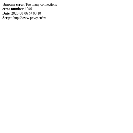
vbmcms error
: Too many connections
error number
: 1040
Date
: 2026-08-06 @ 08:10
Script
: http://www.pxwy.cn/tz/