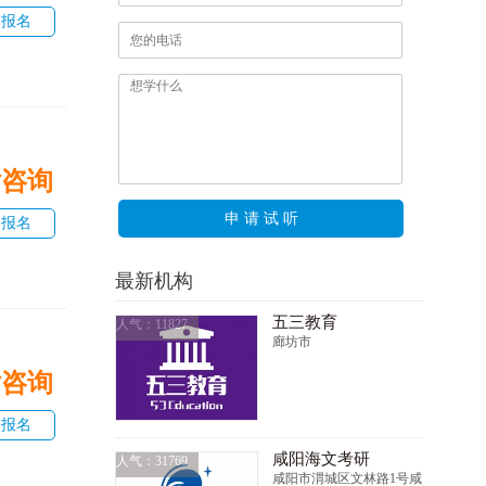
即报名
话咨询
申 请 试 听
即报名
最新机构
五三教育
人气：11827
廊坊市
话咨询
即报名
咸阳海文考研
人气：31769
咸阳市渭城区文林路1号咸