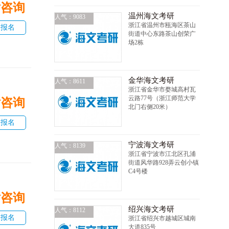
话咨询
温州海文考研
人气：9083
浙江省温州市瓯海区茶山
即报名
街道中心东路茶山创荣广
场2栋
金华海文考研
人气：8611
浙江省金华市婺城高村瓦
云路77号（浙江师范大学
话咨询
北门右侧20米）
即报名
宁波海文考研
人气：8139
浙江省宁波市江北区孔浦
街道风华路928弄云创小镇
C4号楼
话咨询
绍兴海文考研
人气：8112
即报名
浙江省绍兴市越城区城南
大道835号