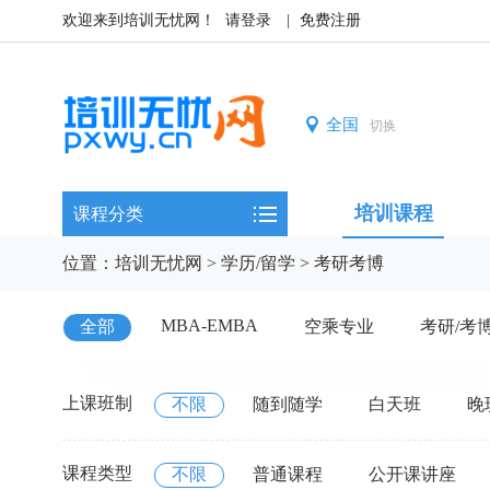
欢迎来到培训无忧网！
请登录
|
免费注册
全国
切换
培训课程
课程分类
位置：
培训无忧网
>
学历/留学
>
考研考博
MBA-EMBA
全部
空乘专业
考研/考
上课班制
不限
随到随学
白天班
晚
课程类型
不限
普通课程
公开课讲座