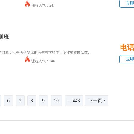
立
课程人气：247
训班
电
对象：准备考研复试的考生教学师资：专业师资团队教...
立
课程人气：246
6
7
8
9
10
... 443
下一页>