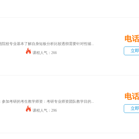
电
院校专业基本了解自身短板分析比较透彻需要针对性辅...
立
课程人气：266
电
参加考研的考生教学师资：考研专业师资团队教学目的...
立
课程人气：296