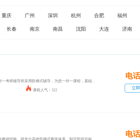
重庆
广州
深圳
杭州
合肥
福州
长春
南京
南昌
沈阳
大连
济南
电
一考研辅导班采用阶梯式辅导，为您一对一课程，基础...
立
课程人气：322
电
年教研经验，研发出高效阶梯式教学体系，制定阶段目标...