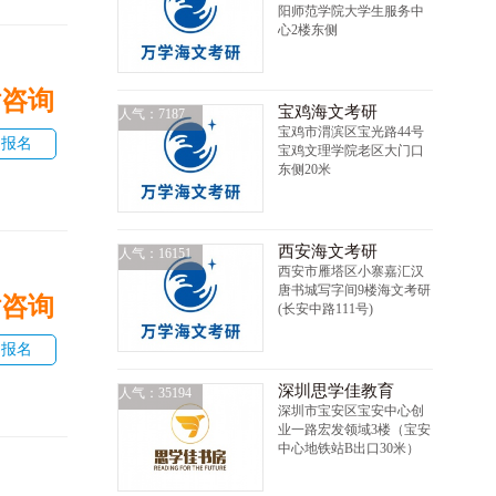
阳师范学院大学生服务中
心2楼东侧
话咨询
宝鸡海文考研
人气：7187
宝鸡市渭滨区宝光路44号
即报名
宝鸡文理学院老区大门口
东侧20米
西安海文考研
人气：16151
西安市雁塔区小寨嘉汇汉
唐书城写字间9楼海文考研
话咨询
(长安中路111号)
即报名
深圳思学佳教育
人气：35194
深圳市宝安区宝安中心创
业一路宏发领域3楼（宝安
中心地铁站B出口30米）